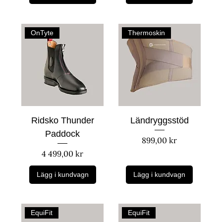
OnTyte
Thermoskin
Ridsko Thunder
Ländryggsstöd
Paddock
Pris
899,00 kr
Pris
4 499,00 kr
Lägg i kundvagn
Lägg i kundvagn
EquiFit
EquiFit