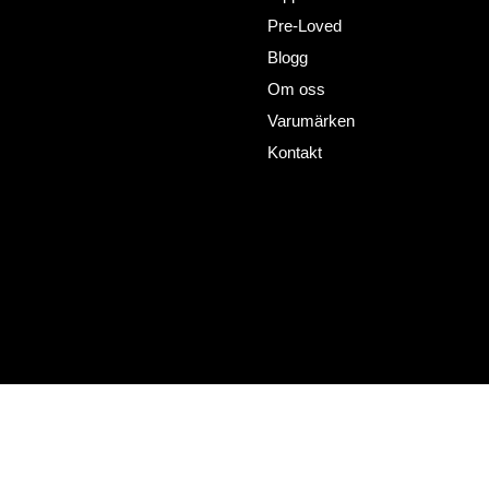
+46727302081
Pre-Loved
info@horsewealth.com
Blogg
Om oss
Varumärken
Kontakt
Policy´s
Sociala medier
Facebook
Allmänna villkor
Instagram
I
ntegritets policy