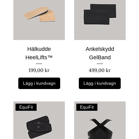
Hälkudde
Ankelskydd
HeelLifts™
GelBand
Pris
Pris
199,00 kr
499,00 kr
Lägg i kundvagn
Lägg i kundvagn
EquiFit
EquiFit