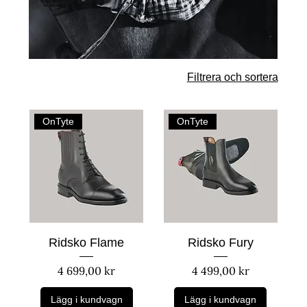
Filtrera och sortera
OnTyte
OnTyte
Ridsko Flame
Ridsko Fury
Pris
Pris
4 699,00 kr
4 499,00 kr
Lägg i kundvagn
Lägg i kundvagn