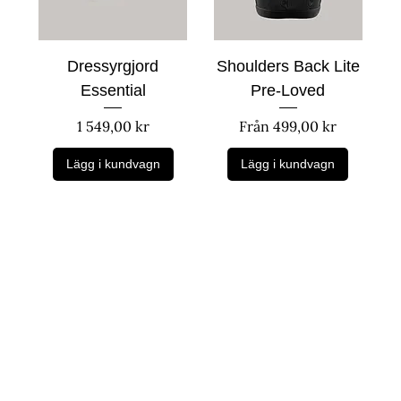
Dressyrgjord
Shoulders Back Lite
Essential
Pre-Loved
Pris
Reapris
1 549,00 kr
Från
499,00 kr
Lägg i kundvagn
Lägg i kundvagn