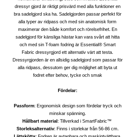
dressyr gjord är riktigt prisvärd med alla funktioner en
bra sadelgjord ska ha. Sadelgjorden passar perfekt för
alla typer av ridpass och med sin anatomisk form
maximerar den både komfort och rörelsefrihet. En
sadelgjord för känsliga hästar kan vara svårt att hitta
och med sin T-foam fodring är Essential® Smart
Fabric dressyrgjord ett alternativ värt att testa.
Dressyrgjorden är en allsidig sadelgjord som passar för
alla ridpass, dessutom ger dig möjlighet att byta ut
fodret efter behov, tycke och smak
Fördelar:
Passform
: Ergonomisk design som fördelar tryck och
minskar spänning.
Hållbart material
: Tillverkad i SmartFabric™
Storleksalternativ
: Finns i storlekar från 56-86 cm.
Lättskötta:
Fodren är avtagbara och maskintvättbara.