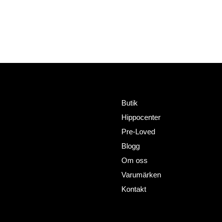
Meny
Adress
HorseWealth AB
Butik
Timmermansgatan 2
Hippocenter
802 66 Gävle
+46727302081
Pre-Loved
info@horsewealth.com
Blogg
Om oss
Varumärken
Kontakt
Policy´s
Sociala medier