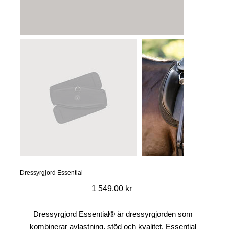
Dressyrgjord Essential
Pris
1 549,00 kr
Dressyrgjord Essential® är dressyrgjorden som
kombinerar avlastning, stöd och kvalitet. Essential