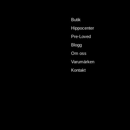
Meny
Adress
HorseWealth AB
Butik
Timmermansgatan 2
Hippocenter
802 66 Gävle
+46727302081
Pre-Loved
info@horsewealth.com
Blogg
Om oss
Varumärken
Kontakt
Policy´s
Sociala medier
Facebook
Allmänna villkor
Instagram
I
ntegritets policy