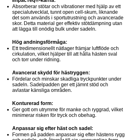
ImpacTeq®-kärna:
Absorberar stötar och vibrationer med hjälp av ett
specialutvecklat, tunnt open cell-skum, liknande
det som används i sportutrustning och avancerade
skor. Detta material ger effektiv stötdämpning utan
att lägga till onödig bulk under sadeln.
Hög andningsförmåga:
Ett tredimensionellt nätlager främjar luftflöde och
cirkulation, vilket hjälper till att hålla hästen sval
och torr under ridning.
Avancerat skydd för hästryggen:
Fördelar och minskar skadliga tryckpunkter under
sadeln. Sadelpadden ger ett jämnt stöd och
avlastar känsliga områden.
Konturerad form:
Ger gott om utrymme för manke och ryggrad, vilket
minimerar risken för tryck och obehag.
Anpassar sig efter häst och sadel:
Formen på padden anpassar sig efter hästens rygg