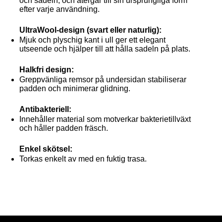
och sadeln, och återgår till sin ursprungliga form
efter varje användning.
UltraWool-design (svart eller naturlig):
Mjuk och plyschig kant i ull ger ett elegant
utseende och hjälper till att hålla sadeln på plats.
Halkfri design:
Greppvänliga remsor på undersidan stabiliserar
padden och minimerar glidning.
Antibakteriell:
Innehåller material som motverkar bakterietillväxt
och håller padden fräsch.
Enkel skötsel:
Torkas enkelt av med en fuktig trasa.