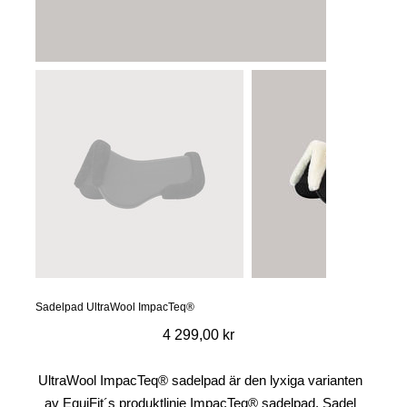
Sadelpad UltraWool ImpacTeq®
Pris
4 299,00 kr
UltraWool ImpacTeq® sadelpad är den lyxiga varianten
av EquiFit´s produktlinje ImpacTeq® sadelpad. Sadel