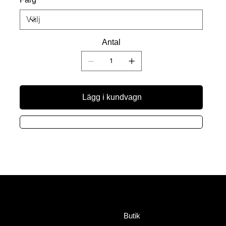
Antal
Lägg i kundvagn
Meny
Adress
HorseWealth AB
Butik
Timmermansgatan 2