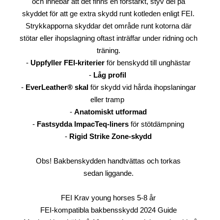
och innebär att det finns en förstärkt, styv del på
skyddet för att ge extra skydd runt kotleden enligt FEI.
Strykkapporna skyddar det område runt kotorna där
stötar eller ihopslagning oftast inträffar under ridning och
träning.
-
Uppfyller FEI-kriterier
för benskydd till unghästar
-
Låg profil
-
EverLeather® skal
för skydd vid hårda ihopslaningar
eller tramp
-
Anatomiskt utformad
-
Fastsydda ImpacTeq-liners
för stötdämpning
-
Rigid Strike Zone-skydd
Obs! Bakbenskydden handtvättas och torkas
sedan liggande.
FEI Krav young horses 5-8 år
FEI-kompatibla bakbensskydd 2024 Guide