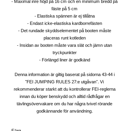
- Maximal inre höjd på 16 cm och en minimum bredd på
fäste på 5 cm
- Elastiska spännen är ej tillåtna
- Endast icke-elastiska kardborrefästen
- Det rundade skyddselementet på booten måste
placeras runt kotleden
- Insidan av booten måste vara slät och jämn utan
tryckpunkter
- Förlängd liner är godkänd
Denna information är giltig baserat på sidorna 43-44 i
"FEI JUMPING RULES 27:e utgåvan". Vi
rekommenderar starkt att du kontrollerar FEI-reglerna
innan du köper benskydd och alltid rådfrågar en
tävlingsövervakare om du har några tvivel rörande
godkännande för användning.
Färg