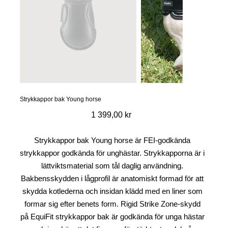
Strykkappor bak Young horse
Pris
1 399,00 kr
Strykkappor bak Young horse är FEI-godkända
strykkappor godkända för unghästar. Strykkapporna är i
lättviktsmaterial som tål daglig användning.
Bakbensskydden i lågprofil är anatomiskt formad för att
skydda kotlederna och insidan klädd med en liner som
formar sig efter benets form. Rigid Strike Zone-skydd
på EquiFit strykkappor bak är godkända för unga hästar