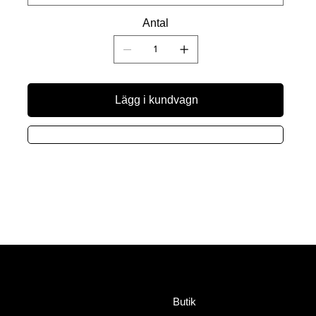
Antal
Lägg i kundvagn
Meny
Adress
HorseWealth AB
Butik
Timmermansgatan 2