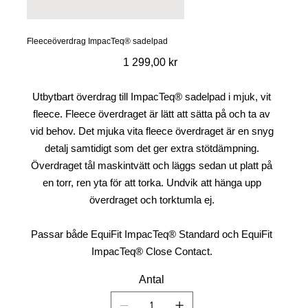
Fleeceöverdrag ImpacTeq® sadelpad
Pris
1 299,00 kr
Utbytbart överdrag till ImpacTeq® sadelpad i mjuk, vit
fleece. Fleece överdraget är lätt att sätta på och ta av
vid behov. Det mjuka vita fleece överdraget är en snyg
detalj samtidigt som det ger extra stötdämpning.
Överdraget tål maskintvätt och läggs sedan ut platt på
en torr, ren yta för att torka. Undvik att hänga upp
överdraget och torktumla ej.
Passar både EquiFit ImpacTeq® Standard och EquiFit
ImpacTeq® Close Contact.
Antal