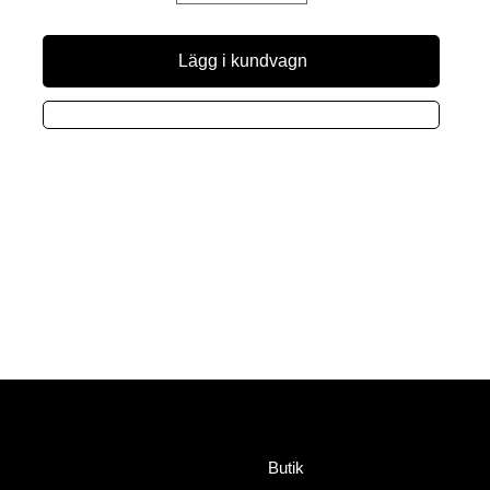
Lägg i kundvagn
Meny
Adress
HorseWealth AB
Butik
Timmermansgatan 2