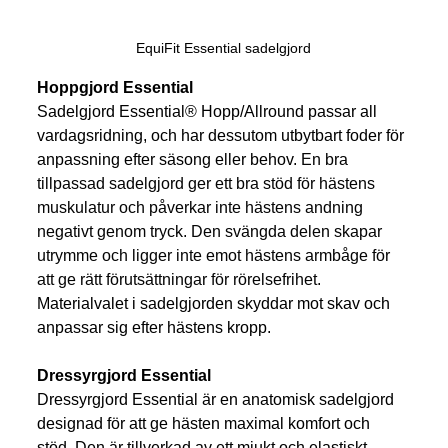
EquiFit Essential sadelgjord
Hoppgjord Essential
Sadelgjord Essential® Hopp/Allround passar all 
vardagsridning, och har dessutom utbytbart foder för 
anpassning efter säsong eller behov.
En bra 
tillpassad sadelgjord ger ett bra stöd för hästens 
muskulatur och påverkar inte hästens andning 
negativt genom tryck. Den svängda delen skapar 
utrymme och ligger inte emot hästens armbåge för 
att ge rätt förutsättningar för rörelsefrihet.
Materialvalet i sadelgjorden skyddar mot skav och 
anpassar sig efter hästens kropp. 
Dressyrgjord Essential
Dressyrgjord Essential är en anatomisk sadelgjord 
designad för att ge hästen maximal komfort och 
stöd. Den är tillverkad av ett mjukt och elastiskt 