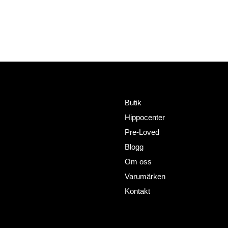
Meny
Adress
HorseWealth AB
Butik
Timmermansgatan 2
Hippocenter
802 66 Gävle
+46727302081
Pre-Loved
info@horsewealth.com
Blogg
Om oss
Varumärken
Kontakt
Policy´s
Sociala medier