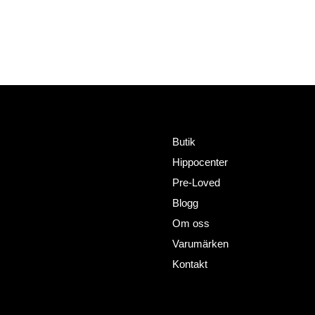
Meny
Adress
HorseWealth AB
Butik
Timmermansgatan 2
Hippocenter
802 66 Gävle
+46727302081
Pre-Loved
info@horsewealth.com
Blogg
Om oss
Varumärken
Kontakt
Policy´s
Sociala medier