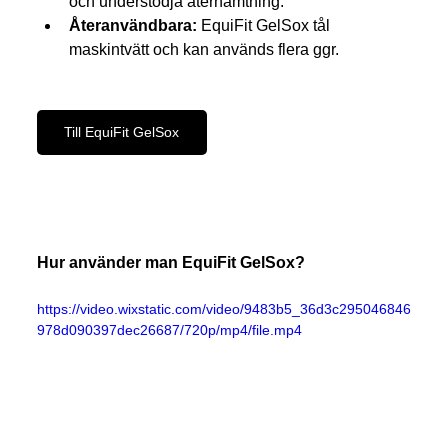
och understödja återhämtning.
Återanvändbara: 
EquiFit GelSox tål 
maskintvätt och kan används flera ggr.
Till EquiFit GelSox
Hur använder man EquiFit GelSox?
https://video.wixstatic.com/video/9483b5_36d3c295046846
978d090397dec26687/720p/mp4/file.mp4