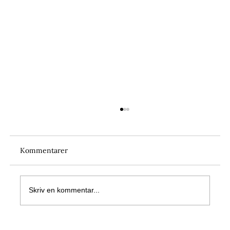
Kommentarer
Skriv en kommentar...
Horsewalker och skrittband- ett