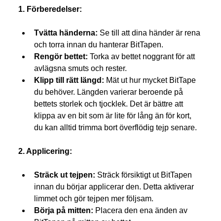
1. Förberedelser:
Tvätta händerna:
 Se till att dina händer är rena 
och torra innan du hanterar BitTapen.
Rengör bettet:
 Torka av bettet noggrant för att 
avlägsna smuts och rester. 
Klipp till rätt längd:
 Mät ut hur mycket BitTape 
du behöver. Längden varierar beroende på 
bettets storlek och tjocklek. Det är bättre att 
klippa av en bit som är lite för lång än för kort, 
du kan alltid trimma bort överflödig tejp senare.
2. Applicering:
Sträck ut tejpen:
 Sträck försiktigt ut BitTapen 
innan du börjar applicerar den. Detta aktiverar 
limmet och gör tejpen mer följsam.
Börja på mitten:
 Placera den ena änden av 