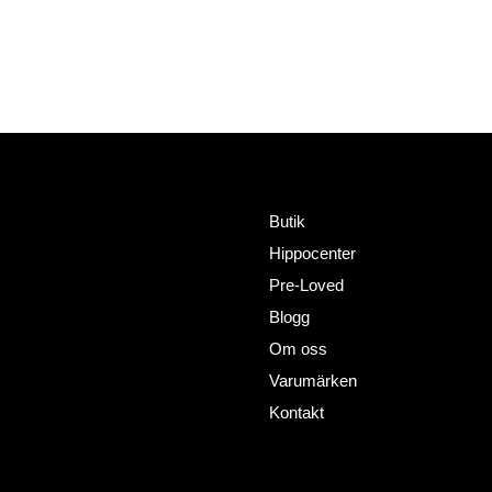
Meny
Adress
HorseWealth AB
Butik
Timmermansgatan 2
Hippocenter
802 66 Gävle
+46727302081
Pre-Loved
info@horsewealth.com
Blogg
Om oss
Varumärken
Kontakt
Policy´s
Sociala medier