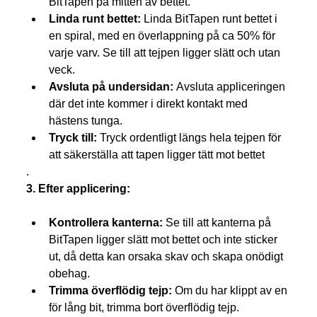
BitTapen på mitten av bettet.
Linda runt bettet:
 Linda BitTapen runt bettet i 
en spiral, med en överlappning på ca 50% för 
varje varv. Se till att tejpen ligger slätt och utan 
veck.
Avsluta på undersidan:
 Avsluta appliceringen 
där det inte kommer i direkt kontakt med 
hästens tunga.
Tryck till:
 Tryck ordentligt längs hela tejpen för 
att säkerställa att tapen ligger tätt mot bettet
.
3. Efter applicering:
Kontrollera kanterna:
 Se till att kanterna på 
BitTapen ligger slätt mot bettet och inte sticker 
ut, då detta kan orsaka skav och skapa onödigt 
obehag.
Trimma överflödig tejp:
 Om du har klippt av en 
för lång bit, trimma bort överflödig tejp.