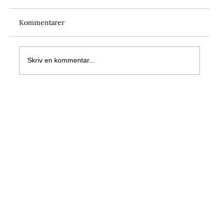
Kommentarer
Skriv en kommentar...
Horsewalker och skrittband- ett
komplement till traditionell skritt?