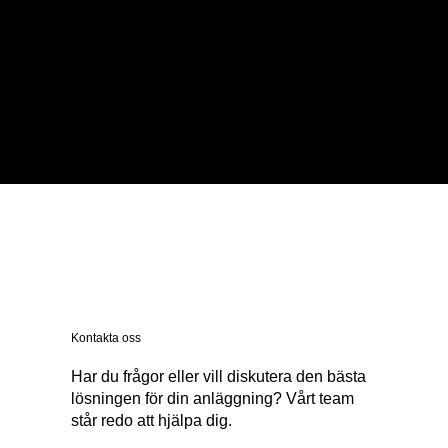
Finansiering
Vi erbjuder flexibla
finansieringsalternativ och
skräddarsydda offerter baserade
på dina specifika behov.
Kontakta oss för mer information.
Kontakta oss
Har du frågor eller vill diskutera den bästa
lösningen för din anläggning? Vårt team
står redo att hjälpa dig.