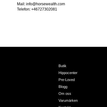
Mail: info@horsewealth.com
Telefon: +46727302081
Meny
Adress
HorseWealth AB
Butik
Timmermansgatan 2
Hippocenter
802 66 Gävle
+46727302081
Pre-Loved
info@horsewealth.com
Blogg
Om oss
Varumärken